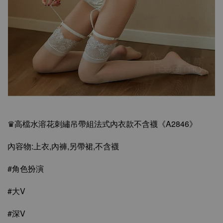
♛高檔水溶花刺繡吊帶組法式內衣款不含襪《A2846》
內容物:上衣,內褲,另帶裙,不含襪
#角色扮演
#大V
#深V