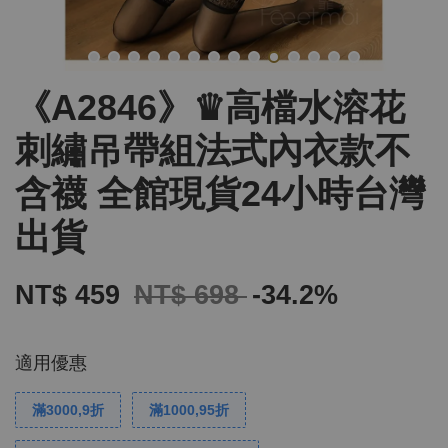
《A2846》♛高檔水溶花
刺繡吊帶組法式內衣款不
含襪 全館現貨24小時台灣
出貨
NT$ 459
NT$ 698
-34.2%
適用優惠
滿3000,9折
滿1000,95折