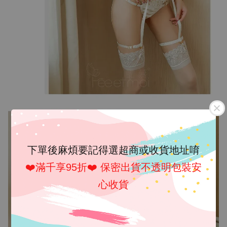
下單後麻煩要記得選超商或收貨地址唷
❤️滿千享95折❤️ 保密出貨不透明包裝安
心收貨