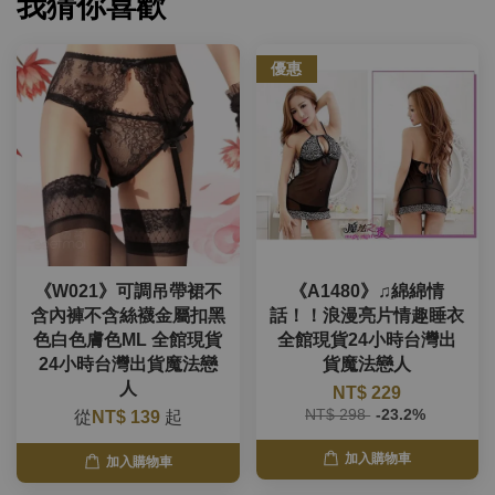
我猜你喜歡
優惠
《W021》可調吊帶裙不
《A1480》♫綿綿情
含內褲不含絲襪金屬扣黑
話！！浪漫亮片情趣睡衣
色白色膚色ML 全館現貨
全館現貨24小時台灣出
24小時台灣出貨魔法戀
貨魔法戀人
人
NT$ 229
NT$ 298
-23.2%
從
NT$ 139
起
加入購物車
加入購物車