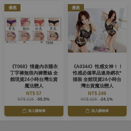
優惠
優惠
《T068》情趣內衣睡衣
《A0344》性感女神！！
丁字褲無痕內褲蕾絲 全
性感必備單品連身網衣*
館現貨24小時台灣出貨
猫裝 全館現貨24小時台
魔法戀人
灣出貨魔法戀人
NT$ 57
NT$ 249
NT$ 128
-55.5%
NT$ 328
-24.1%
加入購物車
加入購物車