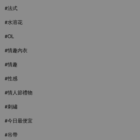
#法式
#水溶花
#OL
#情趣內衣
#情趣
#性感
#情人節禮物
#刺繡
#今日最便宜
#吊帶