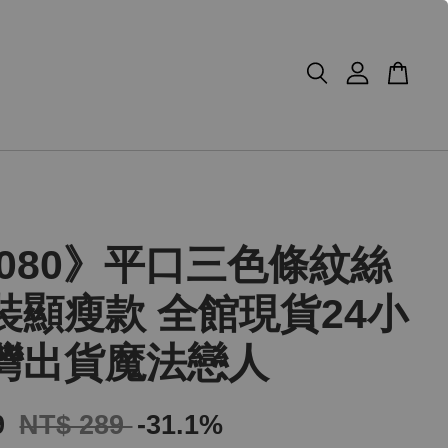
3080》平口三色條紋絲
裝顯瘦款 全館現貨24小
灣出貨魔法戀人
9
NT$ 289
-31.1%