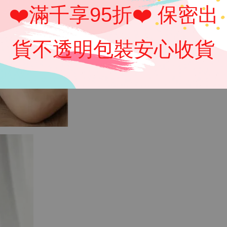
❤️滿千享95折❤️ 保密出
貨不透明包裝安心收貨