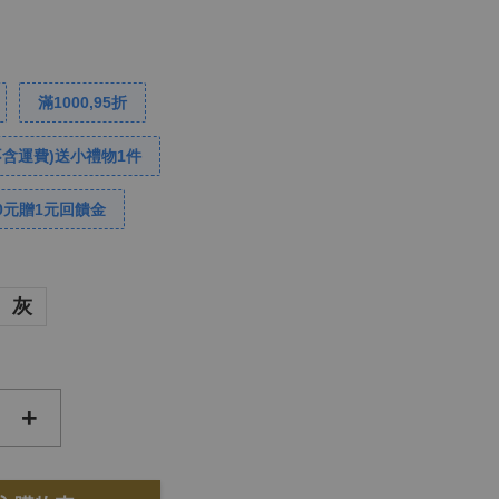
滿1000,95折
不含運費)送小禮物1件
0元贈1元回饋金
灰
+