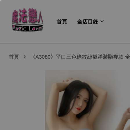
首頁
全店目錄
›
首頁
《A3080》平口三色條紋絲襪洋裝顯瘦款 