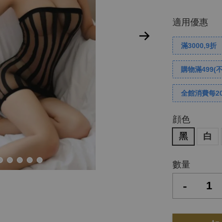
適用優惠
滿3000,9折
購物滿499(
全館消費每2
顔色
黑
白
數量
-