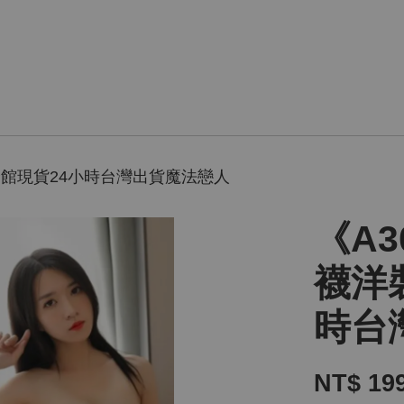
全館現貨24小時台灣出貨魔法戀人
《A
襪洋
時台
NT$ 19