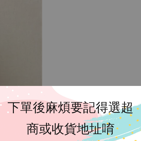
下單後麻煩要記得選超
商或收貨地址唷