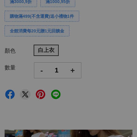
滿3000,9折
滿1000,95折
購物滿499(不含運費)送小禮物1件
全館消費每20元贈1元回饋金
白上衣
顏色
數量
-
+