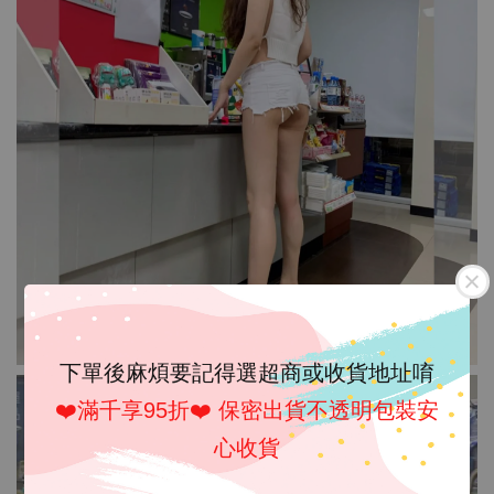
下單後麻煩要記得選超商或收貨地址唷
❤️滿千享95折❤️ 保密出貨不透明包裝安
心收貨