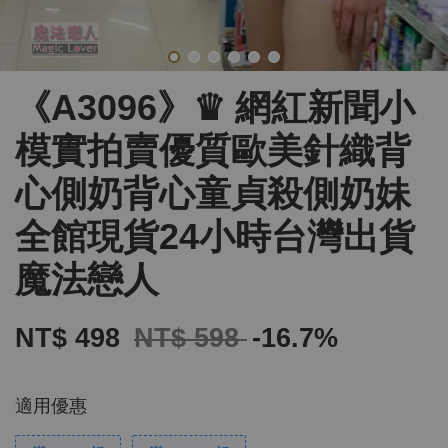
《A3096》♛ 網紅新聞小
模實拍賣優質歐美針織背
心側奶背心童貞殺側奶妹
全館現貨24小時台灣出貨
魔法戀人
NT$ 498
NT$ 598
-16.7%
適用優惠