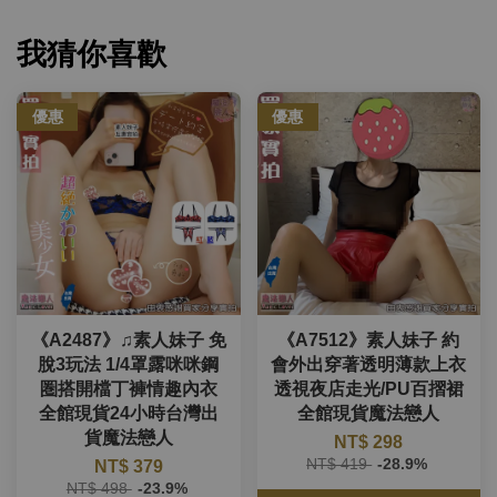
我猜你喜歡
優惠
優惠
《A2487》♫素人妹子 免
《A7512》素人妹子 約
脫3玩法 1/4罩露咪咪鋼
會外出穿著透明薄款上衣
圏搭開檔丁褲情趣內衣
透視夜店走光/PU百摺裙
全館現貨24小時台灣出
全館現貨魔法戀人
貨魔法戀人
NT$ 298
NT$ 419
-28.9%
NT$ 379
NT$ 498
-23.9%