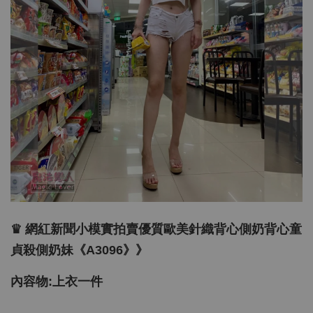
♛ 網紅新聞小模實拍賣優質歐美針織背心側奶背心童
貞殺側奶妹《A3096》》
內容物:上衣一件