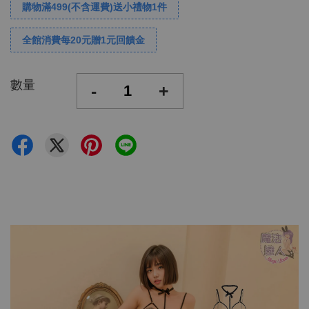
購物滿499(不含運費)送小禮物1件
全館消費每20元贈1元回饋金
數量
-
+