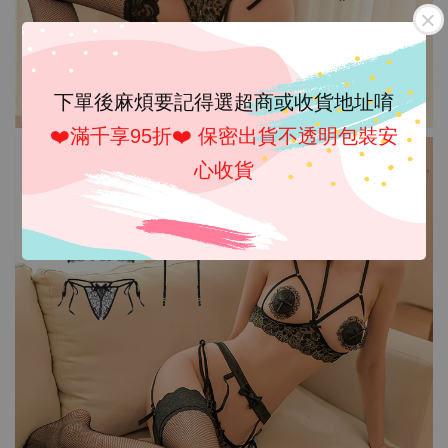
下單後麻煩要記得選超商或收貨地址唷
❤️滿千享95折❤️ 保密出貨不透明包裝安
心收貨