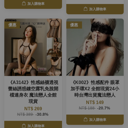
加入購物車
加入購物車
優惠
優惠
《A3142》性感絲襪透視
《K002》性感配件 眼罩
蕾絲誘惑鏤空露乳免脫開
加手環X2 全館現貨24小
檔連身衣 魔法戀人全館
時台灣出貨魔法戀人
現貨
NT$ 149
NT$ 188
-20.7%
NT$ 269
NT$ 389
-30.8%
加入購物車
加入購物車