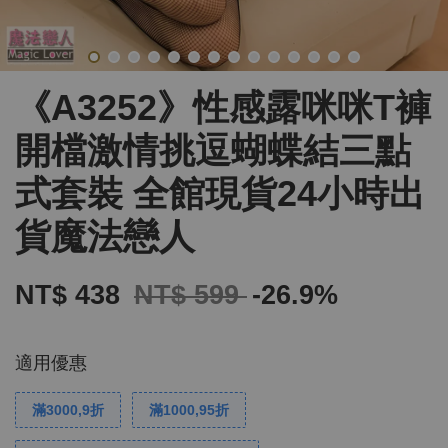
《A3252》性感露咪咪T褲
開檔激情挑逗蝴蝶結三點
式套裝 全館現貨24小時出
貨魔法戀人
NT$ 438
NT$ 599
-26.9%
適用優惠
滿3000,9折
滿1000,95折