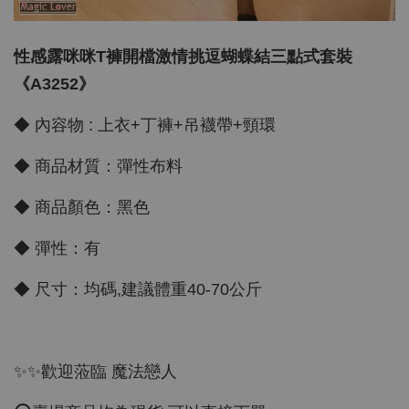
性感露咪咪T褲開檔激情挑逗蝴蝶結三點式套裝
《A3252》
◆ 內容物 : 上衣+丁褲+吊襪帶+頸環
◆ 商品材質：彈性布料
◆ 商品顏色：黑色
◆ 彈性：有
◆ 尺寸：均碼,建議體重40-70公斤
✨✨歡迎蒞臨 魔法戀人