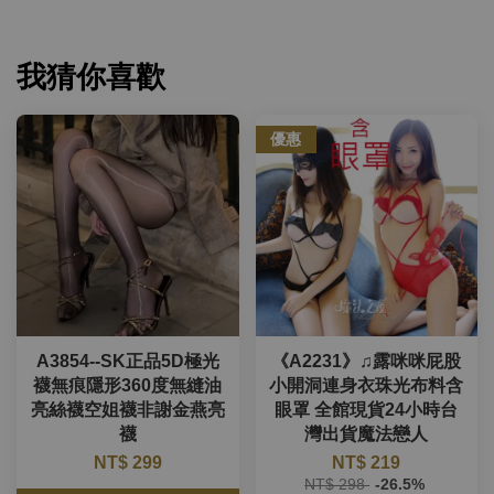
我猜你喜歡
優惠
A3854--SK正品5D極光
《A2231》♫露咪咪屁股
襪無痕隱形360度無縫油
小開洞連身衣珠光布料含
亮絲襪空姐襪非謝金燕亮
眼罩 全館現貨24小時台
襪
灣出貨魔法戀人
NT$ 299
NT$ 219
NT$ 298
-26.5%