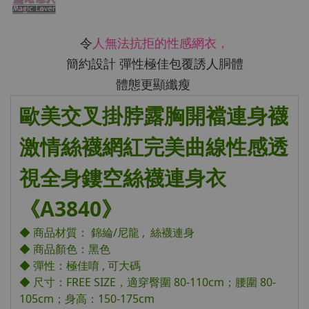
令
人無法抗拒的性感網衣，
簡約設計 彈性極佳包覆誘人胴體
體態更顯纖瘦
歐美交叉掛脖露胸開襠連身襪
激情絲襪網紅完美曲線性感透
視全身鏤空絲襪連身衣
《A3840》
◆ 商品材質： 錦綸/尼龍 , 絲襪連身
◆ 商品顏色：黑色
◆ 彈性：極佳唷 , 可大碼
◆ 尺寸：FREE SIZE，適穿臀圍 80-110cm；腰圍 80-
105cm；身高：150-175cm