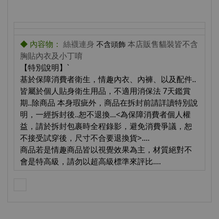
◆ 內容物：
絲襪連身
本店販售貓裝皆不含
不含頭飾
胸貼內衣及小丁唷
【特別說明】`
基於保障消費者衛生，情趣內衣、內褲、以及配件..
皆屬於個人貼身衛生用品，不適用消保法 7天鑑賞
期..除商品 本身瑕疵外，商品在拆封前請詳讀特別說
明，一經拆封後..恕不退換...<為保障消費者個人權
益，請於拆封包裹時全程錄影，避免消費爭議，恕
不接受試穿後，尺寸不合要退換貨>....
商品若是情趣商品皆以視覺效果為主，材質絕對不
會是特高級，請勿以超高級標準來評比....