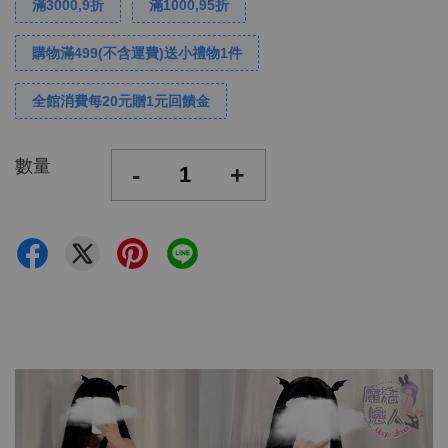
滿3000,9折
滿1000,95折
購物滿499(不含運費)送小禮物1件
全館消費每20元贈1元回饋金
數量
-
+