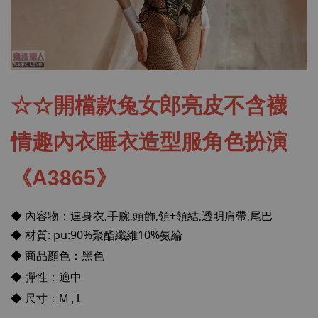
☆☆開檔款兔女郎亮皮不含襪
情趣內衣睡衣造型服角色扮演
《A3865
》
◆ 內容物：連身衣,手腕,頭飾,領+領結,透明肩帶,尾巴
◆ 材質: pu:90%聚酯纖維10%氨綸
◆ 商品顏色：黑色
◆ 彈性：適中
◆ 尺寸：M , L