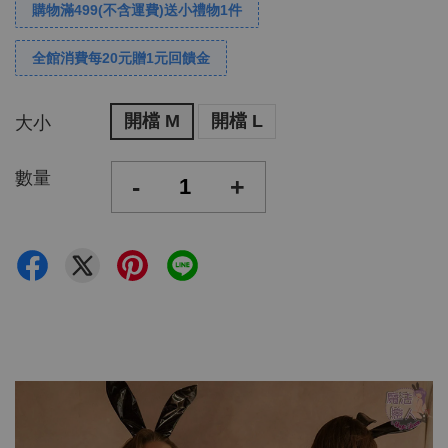
購物滿499(不含運費)送小禮物1件
全館消費每20元贈1元回饋金
開檔 M
開檔 L
大小
數量
-
+