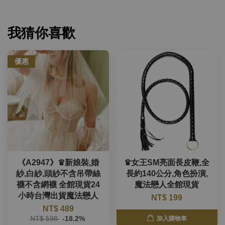
我猜你喜歡
優惠
《A2947》♛新娘裝,婚
♛女王SM亮面長皮鞭,全
紗,白紗,頭紗不含吊帶絲
長約140公分,角色扮演,
襪不含網襪 全館現貨24
魔法戀人全館現貨
小時台灣出貨魔法戀人
NT$ 199
NT$ 489
NT$ 598
-18.2%
加入購物車