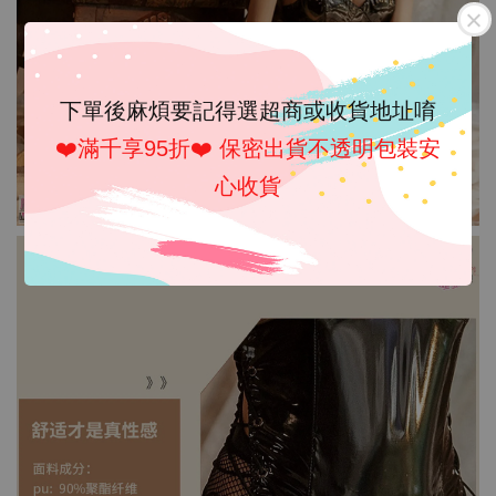
下單後麻煩要記得選超商或收貨地址唷
❤️滿千享95折❤️ 保密出貨不透明包裝安
心收貨