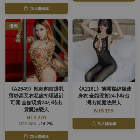
加入購物車
優惠
《A2649》辣款豹紋爆乳
《A2161》前開襟絲襪連
薄紗高叉衣私處扣環設計
身衣 全館現貨24小時台
可開 全館現貨24小時出
灣出貨魔法戀人
貨魔法戀人
NT$ 199
NT$ 279
NT$ 368
-24.2%
加入購物車
加入購物車