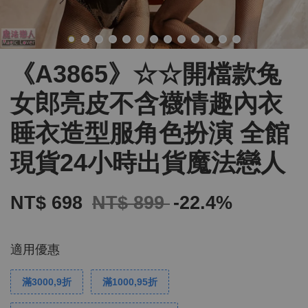
《A3865》☆☆開檔款兔
女郎亮皮不含襪情趣內衣
睡衣造型服角色扮演 全館
現貨24小時出貨魔法戀人
NT$ 698
NT$ 899
-22.4%
適用優惠
滿3000,9折
滿1000,95折