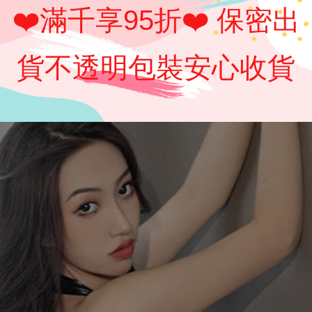
❤️滿千享95折❤️ 保密出
貨不透明包裝安心收貨