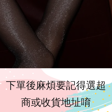
下單後麻煩要記得選超
商或收貨地址唷