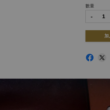
數量
-
加