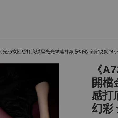
腳大王閃光絲襪性感打底襪星光亮絲連褲銀蔥幻彩 全館現貨24
《A7
開檔
感打
幻彩