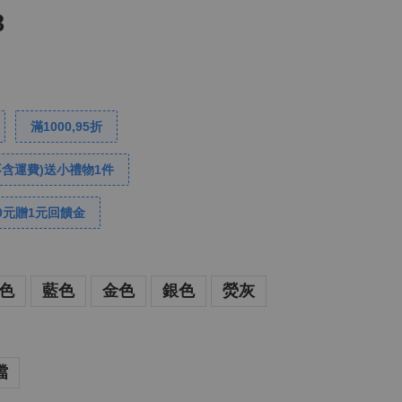
8
滿1000,95折
不含運費)送小禮物1件
0元贈1元回饋金
色
藍色
金色
銀色
熒灰
襠