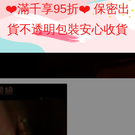
❤️滿千享95折❤️ 保密出
貨不透明包裝安心收貨