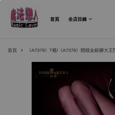
首頁
全店目錄
›
首頁
《A7379》T襠/《A7378》開檔金銀