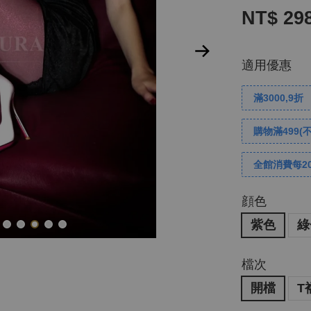
NT$ 29
適用優惠
滿3000,9折
購物滿499(
全館消費每2
顔色
紫色
綠
檔次
開檔
T