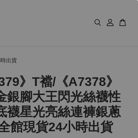
小時出貨
379》T襠/《A7378》
金銀腳大王閃光絲襪性
底襪星光亮絲連褲銀蔥
 全館現貨24小時出貨