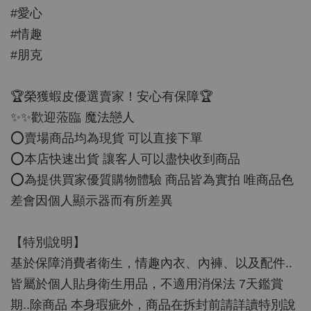
#愛心
#情趣
#朋克
🏆榮獲蝦皮優選賣家！安心有保障🏆
✨✨歡迎蒞臨 魔法戀人
⭕️賣場商品均為現貨 可以直接下單
⭕️本店快速出貨 讓客人可以盡快收到商品
⭕️為提供買家優質購物體驗 商品皆為實拍 唯商品色
差會因個人顯示器而有所差異
【特別說明】
基於保障消費者衛生，情趣內衣、內褲、以及配件..
皆屬於個人貼身衛生用品，不適用消保法 7天鑑賞
期..除商品 本身瑕疵外，商品在拆封前請詳讀特別說