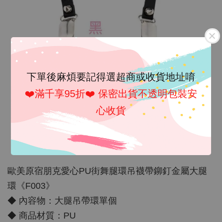
下單後麻煩要記得選超商或收貨地址唷
❤️滿千享95折❤️ 保密出貨不透明包裝安
心收貨
歐美原宿朋克愛心PU街舞腿環吊襪帶鉚釘金屬大腿
環《F003》
◆ 內容物：大腿吊帶環單個
◆ 商品材質：PU