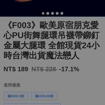
《F003》歐美原宿朋克愛
心PU街舞腿環吊襪帶鉚釘
金屬大腿環 全館現貨24小
時台灣出貨魔法戀人
NT$ 189
NT$ 228
-17.1%
適用優惠
滿3000,9折
滿1000,95折