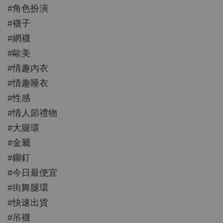
#角色扮演
#襪子
#網襪
#歐美
#情趣內衣
#情趣睡衣
#性感
#情人節禮物
#大腿環
#金屬
#鉚釘
#今日最便宜
#街舞腿環
#快速出貨
#吊襪