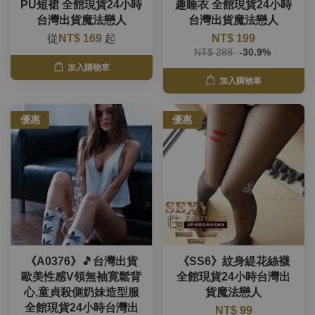
PU短裙 全館現貨24小時
趣睡衣 全館現貨24小時
台灣出貨魔法戀人
台灣出貨魔法戀人
從
NT$ 169
起
NT$ 199
NT$ 288
-30.9%
加入購物車
加入購物車
優惠
優惠
《A0376》🎵台灣出貨
《SS6》紋身緹花絲襪
歐美性感V領無袖寛鬆背
全館現貨24小時台灣出
心,童貞殺側奶妹造型服
貨魔法戀人
全館現貨24小時台灣出
NT$ 99