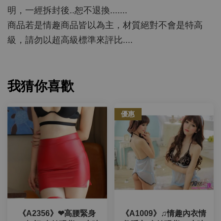
明，一經拆封後..恕不退換.......
商品若是情趣商品皆以為主，材質絕對不會是特高
級，請勿以超高級標準來評比....
我猜你喜歡
優惠
《A2356》❤高腰緊身
《A1009》♫情趣內衣情