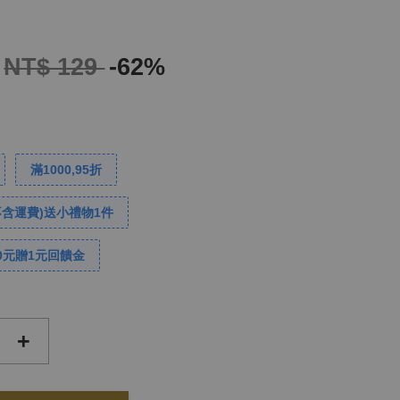
NT$ 129
-62%
滿1000,95折
不含運費)送小禮物1件
0元贈1元回饋金
+