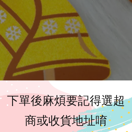
下單後麻煩要記得選超
商或收貨地址唷