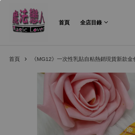
首頁
全店目錄
›
首頁
《MG12》一次性乳貼自粘熱銷現貨新款金