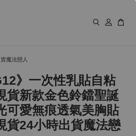
出貨魔法戀人
G12》一次性乳貼自粘
現貨新款金色鈴鐺聖誕
光可愛無痕透氣美胸貼
現貨24小時出貨魔法戀