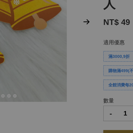
人
NT$ 49
適用優惠
滿3000,9折
購物滿499(
全館消費每2
數量
-