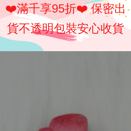
❤️滿千享95折❤️ 保密出
貨不透明包裝安心收貨