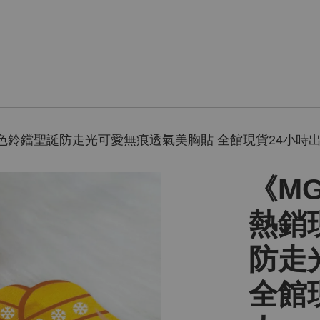
色鈴鐺聖誕防走光可愛無痕透氣美胸貼 全館現貨24小時
《M
熱銷
防走
全館