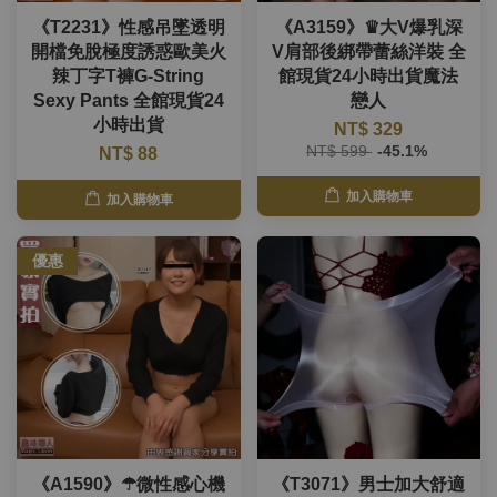
《T2231》性感吊墜透明
《A3159》♛大V爆乳深
開檔免脫極度誘惑歐美火
V肩部後綁帶蕾絲洋裝 全
辣丁字T褲G-String
館現貨24小時出貨魔法
Sexy Pants 全館現貨24
戀人
小時出貨
NT$ 329
NT$ 599
-45.1%
NT$ 88
加入購物車
加入購物車
優惠
《A1590》☂微性感心機
《T3071》男士加大舒適