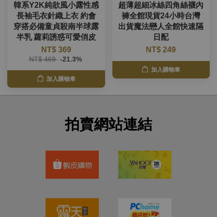
韓系Y2K純欲風小露性感
超薄超細冰絲四角絲襪內
長袖毛衣針織上衣 約會
褲全館現貨24小時台灣
穿搭必備童貞殺南半球露
出貨魔法戀人全館快速隔
半乳 蘿莉誘惑可愛俏皮
日配
NT$ 369
NT$ 249
NT$ 469
-21.3%
加入購物車
加入購物車
拍賣網站連結