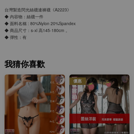
台灣製造閃光絲襪連褲襪《A2223》
◆ 內容物：絲襪一件
◆ 面料名稱 : 80%Nylon 20%Spandex
◆ 商品尺寸：s-xl 高145-180cm 。
◆ 彈性：有
我猜你喜歡
優惠