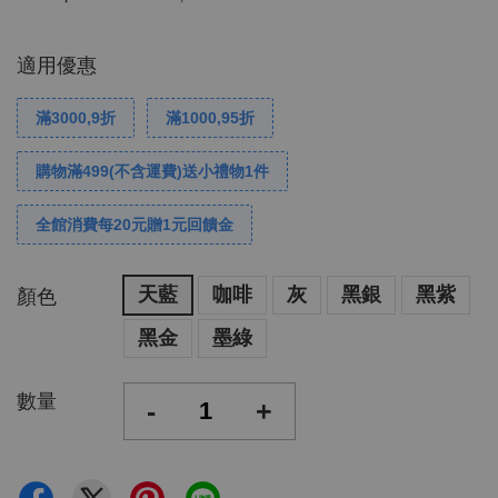
適用優惠
滿3000,9折
滿1000,95折
購物滿499(不含運費)送小禮物1件
全館消費每20元贈1元回饋金
天藍
咖啡
灰
黑銀
黑紫
顏色
黑金
墨綠
數量
-
+