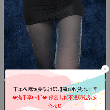
下單後麻煩要記得選超商或收貨地址唷
❤️滿千享95折❤️ 保密出貨不透明包裝安
心收貨