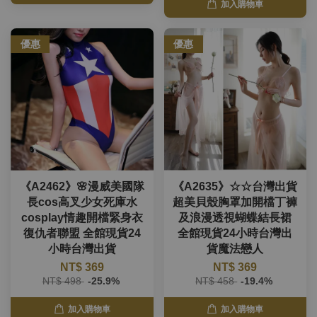
加入購物車
優惠
優惠
《A2462》🌸漫威美國隊
《A2635》☆☆台灣出貨
長cos高叉少女死庫水
超美貝殼胸罩加開檔丁褲
cosplay情趣開檔緊身衣
及浪漫透視蝴蝶結長裙
復仇者聯盟 全館現貨24
全館現貨24小時台灣出
小時台灣出貨
貨魔法戀人
NT$ 369
NT$ 369
NT$ 498
-25.9%
NT$ 458
-19.4%
加入購物車
加入購物車