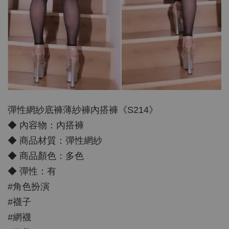
彈性網紗底褲薄紗褲內搭褲《S214》
◆ 內容物：內搭褲
◆ 商品材質：彈性網紗
◆ 商品顏色：多色
◆ 彈性：有
#角色扮演
#襪子
#網襪