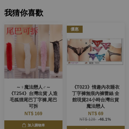
我猜你喜歡
優惠
～♀魔法戀人♂～
《T023》情趣內衣睡衣
《T254》台灣出貨 人造
丁字褲無痕內褲蕾絲 全
毛狐狸尾巴丁字褲,尾巴
館現貨24小時台灣出貨
可拆
魔法戀人
NT$ 169
NT$ 69
NT$ 128
-46.1%
加入購物車