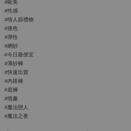
#歐美
#性感
#情人節禮物
#撞色
#彈性
#網紗
#今日最便宜
#薄紗褲
#快速出貨
#內搭褲
#底褲
#情趣
#魔法戀人
#魔法之夜