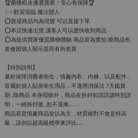
🏆榮獲蝦皮優選賣家！安心有保障🏆
✨✨歡迎蒞臨 魔法戀人
⭕️賣場商品均為現貨 可以直接下單
⭕️本店快速出貨 讓客人可以盡快收到商品
⭕️為提供買家優質購物體驗 商品皆為實拍 唯商品色
差會因個人顯示器而有所差異
【特別說明】
基於保障消費者衛生，情趣內衣、內褲、以及配件..
皆屬於個人貼身衛生用品，不適用消保法 7天鑑賞
期..除商品 本身瑕疵外，商品在拆封前請詳讀特別說
明，一經拆封後..恕不退換.......
商品若是情趣商品皆以為主，材質絕對不會是特高
級，請勿以超高級標準來評比....