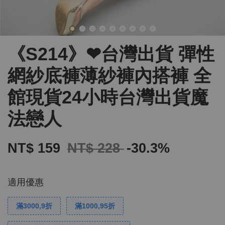
《S214》❤台灣出貨 彈性
網紗底褲薄紗褲內搭褲 全
館現貨24小時台灣出貨魔
法戀人
NT$ 159
NT$ 228
-30.3%
適用優惠
滿3000,9折
滿1000,95折