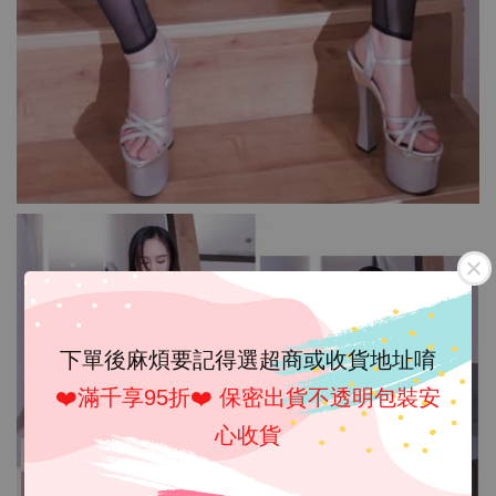
下單後麻煩要記得選超商或收貨地址唷
❤️滿千享95折❤️ 保密出貨不透明包裝安
心收貨