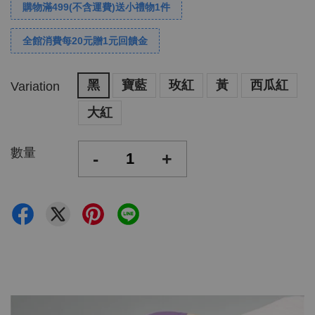
購物滿499(不含運費)送小禮物1件
全館消費每20元贈1元回饋金
黑
寶藍
玫紅
黃
西瓜紅
Variation
大紅
數量
-
+