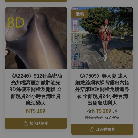
優惠
《A2246》912針高密油
《A7509》美人妻 迷人
光加檔高腰加微胖油光
細緻絲網衣裸背露出內搭
8D絲襪不開檔及開檔 全
外穿露咪咪開檔免脫連身
館現貨24小時台灣出貨
衣 全館現貨24小時台灣
魔法戀人
出貨魔法戀人
NT$ 199
從
NT$ 289
起
NT$ 398
-27.4%
加入購物車
加入購物車