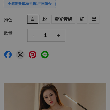
全館消費每20元贈1元回饋金
白
粉
螢光黃綠
紅
黑
顏色
數量
-
+