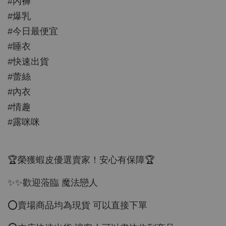
#內褲
#爆乳
#今日最便宜
#睡衣
#快速出貨
#蕾絲
#內衣
#情趣
#露咪咪
🏆榮獲蝦皮優選賣家！安心有保障🏆
✨✨歡迎蒞臨 魔法戀人
⭕️賣場商品均為現貨 可以直接下單