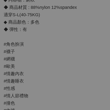
◆ 商品材質 : 88%nylon 12%spandex
適穿S-L(40-75KG)
◆ 商品顏色：多色
◆ 彈性：有
#角色扮演
#襪子
#網襪
#歐美
#情趣內衣
#情趣睡衣
#性感
#情人節禮物
#撞色