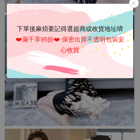
下單後麻煩要記得選超商或收貨地址唷
❤️滿千享95折❤️ 保密出貨不透明包裝安
心收貨