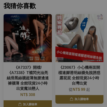
我猜你喜歡
《A7337》開檔/
《Z0067》小心機兩面開
《A7338》T襠閃光油亮
檔連腳透明絲襪免脫誘惑
絲滑黑絲襪超薄無腰邊連
露屁屁 全館現貨24小時
褲襪薄 全館現貨24小時
台灣出貨
出貨魔法戀人
從
NT$ 99
起
NT$ 308
加入購物車
加入購物車