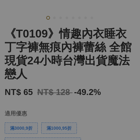
《T0109》情趣內衣睡衣
丁字褲無痕內褲蕾絲 全館
現貨24小時台灣出貨魔法
戀人
NT$ 65
NT$ 128
-49.2%
適用優惠
滿3000,9折
滿1000,95折