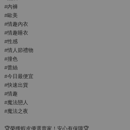
#內褲
#歐美
#情趣內衣
#情趣睡衣
#性感
#情人節禮物
#撞色
#蕾絲
#今日最便宜
#快速出貨
#情趣
#魔法戀人
#魔法之夜
🏆榮獲蝦皮優選賣家！安心有保障🏆