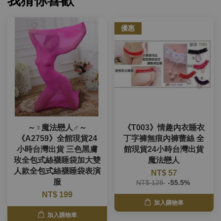
我猜你喜歡
優惠
～♀魔法戀人♂～
《T003》情趣內衣睡衣
《A2759》全館現貨24
丁字褲無痕內褲蕾絲 全
小時台灣出貨 三色黑膚
館現貨24小時台灣出貨
玫全包式絲襪睡袋加大雙
魔法戀人
人款全包式絲襪睡袋表演
NT$ 57
服
NT$ 128
-55.5%
NT$ 199
加入購物車
加入購物車