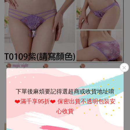
下單後麻煩要記得選超商或收貨地址唷
❤️滿千享95折❤️ 保密出貨不透明包裝安
心收貨