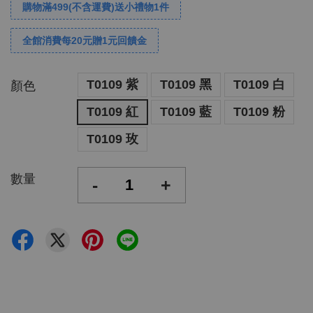
購物滿499(不含運費)送小禮物1件
全館消費每20元贈1元回饋金
T0109 紫
T0109 黑
T0109 白
顏色
T0109 紅
T0109 藍
T0109 粉
T0109 玫
數量
-
+