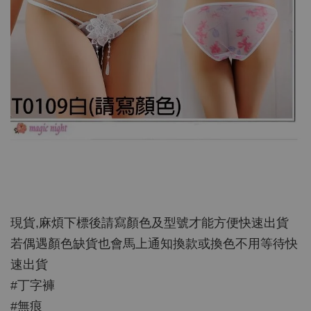
現貨,麻煩下標後請寫顏色及型號才能方便快速出貨
若偶遇顏色缺貨也會馬上通知換款或換色不用等待快
速出貨
#丁字褲
#無痕