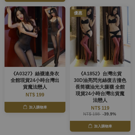
優惠
《A0327》絲襪連身衣
《A1852》台灣出貨
全館現貨24小時台灣出
30D油亮閃光絲復古撞色
貨魔法戀人
長筒襪油光大腿襪 全館
現貨24小時台灣出貨魔
NT$ 199
法戀人
加入購物車
NT$ 119
NT$ 198
-39.9%
加入購物車