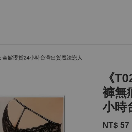
絲 全館現貨24小時台灣出貨魔法戀人
《T
褲無
小時
NT$ 57