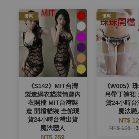
優惠
優惠
《S142》MIT台灣
《W005》
製造網衣貓裝情趣內
吊帶丁褲裙
衣開檔 MIT台灣製
貨24小時
造 開檔貓裝 全館現
魔法戀
貨24小時台灣出貨
NT$ 1
魔法戀人
NT$ 198
-
NT$ 259