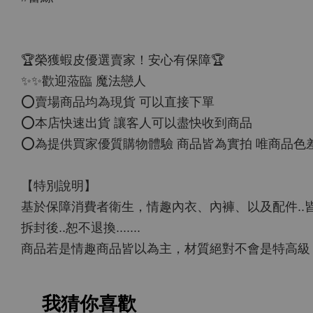
🏆榮獲蝦皮優選賣家！安心有保障🏆
✨✨歡迎蒞臨 魔法戀人
⭕️賣場商品均為現貨 可以直接下單
⭕️本店快速出貨 讓客人可以盡快收到商品
⭕️為提供買家優質購物體驗 商品皆為實拍 唯商品
【特別說明】
基於保障消費者衛生，情趣內衣、內褲、以及配件..
拆封後..恕不退換.......
商品若是情趣商品皆以為主，材質絕對不會是特高級，請
我猜你喜歡