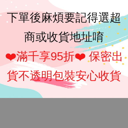
下單後麻煩要記得選超
速出貨
商或收貨地址唷
❤️滿千享95折❤️ 保密出
貨不透明包裝安心收貨