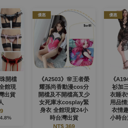
優惠
優惠
珠珠開檔
《A2503》🌸王者榮
《A19
 全館現
耀孫尚香動漫cos分
衫加三
台灣出貨
開檔及不開檔高叉少
衣睡衣
人
女死庫水cosplay緊
用品情
身衣 全館現貨24小
衣情趣
29
時台灣出貨
小時台
34.8%
NT$ 369