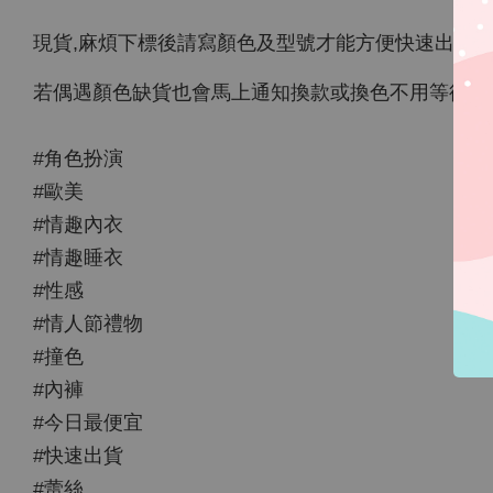
現貨,麻煩下標後請寫顏色及型號才能方便快速出貨
若偶遇顏色缺貨也會馬上通知換款或換色不用等待快
#角色扮演
#歐美
#情趣內衣
#情趣睡衣
#性感
#情人節禮物
#撞色
#內褲
#今日最便宜
#快速出貨
#蕾絲