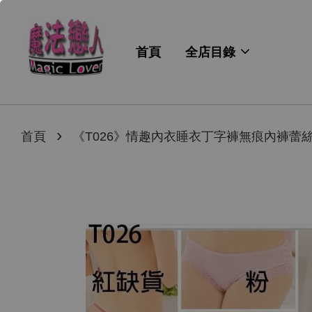
首頁
全店目錄
›
首頁
《T026》情趣內衣睡衣丁字褲無痕內褲蕾