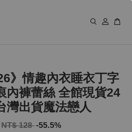
026》情趣內衣睡衣丁字
痕內褲蕾絲 全館現貨24
台灣出貨魔法戀人
NT$ 128
-55.5%