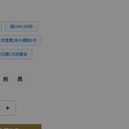
滿1000,95折
不含運費)送小禮物1件
0元贈1元回饋金
粉
黑
+