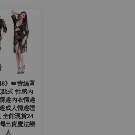
48》👑蕾絲罩
點式 性感內
情趣內衣情趣
趣成人情趣睡
 全館現貨24
灣出貨魔法戀
人