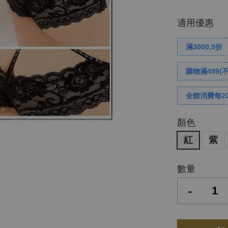
適用優惠
滿3000,9折
購物滿499(
全館消費每2
顏色
紅
紫
數量
-