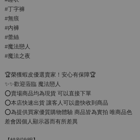
#丁字褲
#無痕
#內褲
#蕾絲
#魔法戀人
#魔法之夜
🏆榮獲蝦皮優選賣家！安心有保障🏆
✨✨歡迎蒞臨 魔法戀人
⭕️賣場商品均為現貨 可以直接下單
⭕️本店快速出貨 讓客人可以盡快收到商品
⭕️為提供買家優質購物體驗 商品皆為實拍 唯商品色
差會因個人顯示器而有所差異