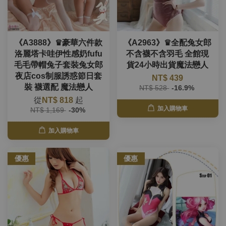
《A3888》♛豪華六件款
《A2963》♛全配兔女郎
洛麗塔卡哇伊性感奶fufu
不含襪不含羽毛 全館現
毛毛帶帽兔子套裝兔女郎
貨24小時出貨魔法戀人
夜店cos制服誘惑節日套
NT$ 439
裝 襪選配 魔法戀人
NT$ 528
-16.9%
從
NT$ 818
起
加入購物車
NT$ 1,169
-30%
加入購物車
優惠
優惠