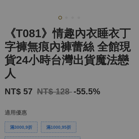
《T081》情趣內衣睡衣丁
字褲無痕內褲蕾絲 全館現
貨24小時台灣出貨魔法戀
人
NT$ 57
NT$ 128
-55.5%
適用優惠
滿3000,9折
滿1000,95折