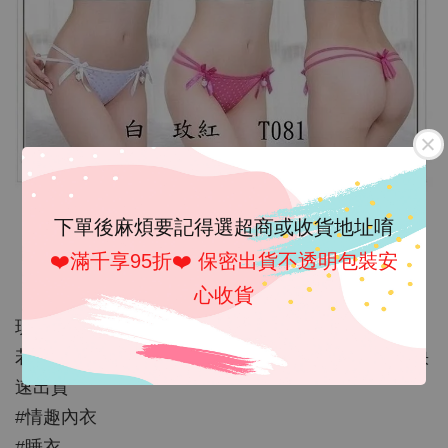
下單後麻煩要記得選超商或收貨地址唷
❤️滿千享95折❤️ 保密出貨不透明包裝安
心收貨
現貨,麻煩下標後請寫顏色及型號才能方便快速出貨
若偶遇顏色缺貨也會馬上通知換款或換色不用等待快
速出貨
#情趣內衣
#睡衣