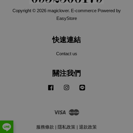
Copyright © 2026 magiclover. E-commerce Powered by
EasyStore
快速連結
Contact us
關注我們
Facebook
Instagram
Line
Visa
Master
服務條款
|
隱私政策
|
退款政策