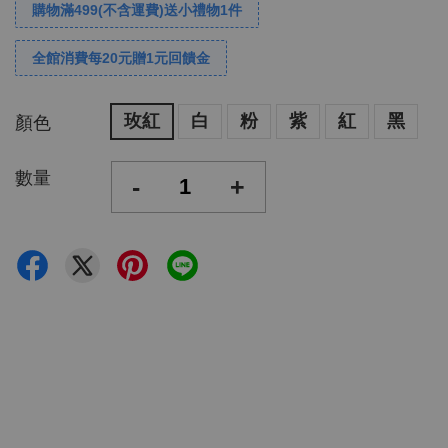
購物滿499(不含運費)送小禮物1件
全館消費每20元贈1元回饋金
玫紅
白
粉
紫
紅
黑
顏色
數量
-
+