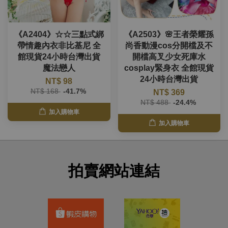
《A2404》☆☆三點式綁
《A2503》🌸王者榮耀孫
帶情趣內衣非比基尼 全
尚香動漫cos分開檔及不
館現貨24小時台灣出貨
開檔高叉少女死庫水
魔法戀人
cosplay緊身衣 全館現貨
24小時台灣出貨
NT$ 98
NT$ 168
-41.7%
NT$ 369
NT$ 488
-24.4%
加入購物車
加入購物車
拍賣網站連結