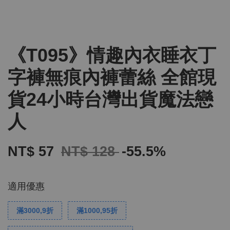
《T095》情趣內衣睡衣丁
字褲無痕內褲蕾絲 全館現
貨24小時台灣出貨魔法戀
人
NT$ 57
NT$ 128
-55.5%
適用優惠
滿3000,9折
滿1000,95折