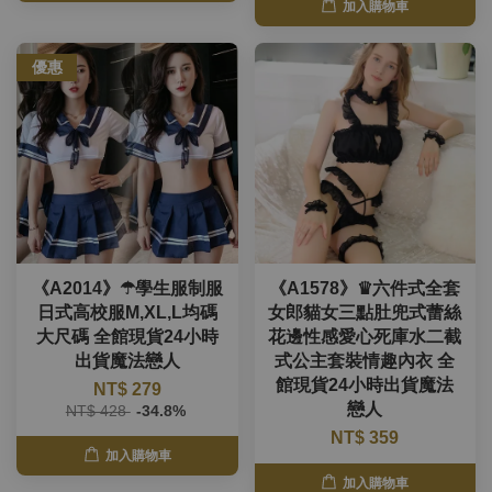
加入購物車
優惠
《A2014》☂學生服制服
《A1578》♛六件式全套
日式高校服M,XL,L均碼
女郎貓女三點肚兜式蕾絲
大尺碼 全館現貨24小時
花邊性感愛心死庫水二截
出貨魔法戀人
式公主套裝情趣內衣 全
館現貨24小時出貨魔法
NT$ 279
戀人
NT$ 428
-34.8%
NT$ 359
加入購物車
加入購物車