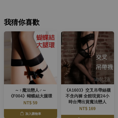
我猜你喜歡
～♀魔法戀人♂～
《A1603》交叉吊帶絲襪
《F004》蝴蝶結大腿環
不含內褲 全館現貨24小
時台灣出貨魔法戀人
NT$ 59
NT$ 169
加入購物車