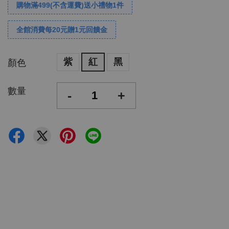
購物滿499(不含運費)送小禮物1件
全館消費每20元贈1元回饋金
紫
紅
黑
顏色
數量
-
+