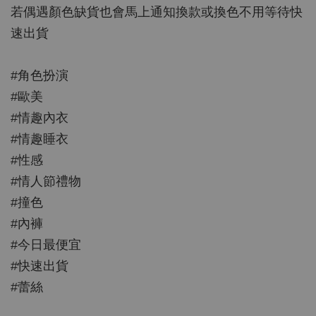
若偶遇顏色缺貨也會馬上通知換款或換色不用等待快
速出貨
#角色扮演
#歐美
#情趣內衣
#情趣睡衣
#性感
#情人節禮物
#撞色
#內褲
#今日最便宜
#快速出貨
#蕾絲