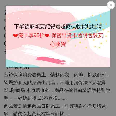
🏆榮獲蝦皮優選賣家！安心有保障🏆
✨✨歡迎蒞臨 魔法戀人
下單後麻煩要記得選超商或收貨地址唷
⭕️賣場商品均為現貨 可以直接下單
❤️滿千享95折❤️ 保密出貨不透明包裝安
⭕️本店快速出貨 讓客人可以盡快收到商品
心收貨
⭕️為提供買家優質購物體驗 商品皆為實拍 唯商品色
差會因個人顯示器而有所差異
【特別說明】
基於保障消費者衛生，情趣內衣、內褲、以及配件..
皆屬於個人貼身衛生用品，不適用消保法 7天鑑賞
期..除商品 本身瑕疵外，商品在拆封前請詳讀特別說
明，一經拆封後..恕不退換.......
商品若是情趣商品皆以為主，材質絕對不會是特高
級，請勿以超高級標準來評比....