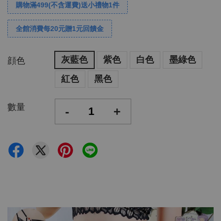
購物滿499(不含運費)送小禮物1件
全館消費每20元贈1元回饋金
灰藍色
紫色
白色
墨綠色
顔色
紅色
黑色
數量
-
+