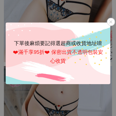
下單後麻煩要記得選超商或收貨地址唷
❤️滿千享95折❤️ 保密出貨不透明包裝安
心收貨