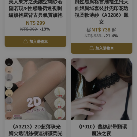
美人東方之美鏤空網紗若
風性感風格宮廟禮生飛天
隱若現✨性感睡裙透視刺
仙姬異域套裝肚兜印花透
繡旗袍露背古典氣質旗袍
視柔軟薄紗《A3286》鳳
女
NT$ 299
NT$ 369
-19%
從
NT$ 738
起
NT$ 939
-21.4%
加入購物車
加入購物車
《A3213》2D超薄珠光
《P010》蕾絲綁帶頸環
腳尖透明絲襪連褲襪閃光
魔法之夜