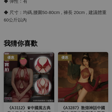
◆ 彈性：有
◆ 尺寸：均碼,腰圍50-80cm , 褲長 20cm , 建議體重
60公斤以內
我猜你喜歡
優惠
優惠
《A3112》♛中國風古典
《A3287》敦煌神話中國