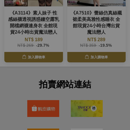
《A3114》素人妹子 性
《A7510》蕾絲仿真絲襯
感絲襪透視誘惑鏤空露乳
裙柔美高雅性感睡衣 全
開檔網襪連身衣 全館現
館現貨24小時台灣出貨
貨24小時出貨魔法戀人
魔法戀人
NT$ 189
NT$ 289
NT$ 269
-29.7%
NT$ 359
-19.5%
加入購物車
加入購物車
拍賣網站連結