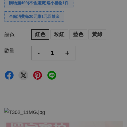
購物滿499(不含運費)送小禮物1件
全館消費每20元贈1元回饋金
紅色
玫紅
藍色
黃綠
顔色
數量
-
+