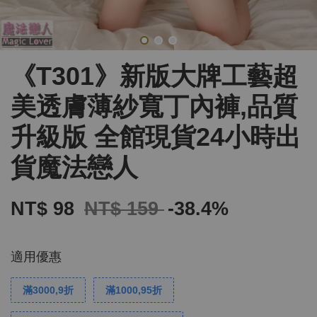
《T301》新版大牌工藝超
美透膚薄紗寬丁內褲,品質
升級版 全館現貨24小時出
貨魔法戀人
NT$ 98
NT$ 159
-38.4%
適用優惠
滿3000,9折
滿1000,95折