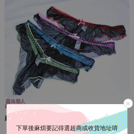
新版大牌工藝超美透膚薄紗寬丁內褲,品質升級版
《T301》
下單後麻煩要記得選超商或收貨地址唷